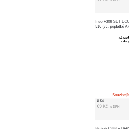
Ineo +308 SET ECO
510 (vč. poplatků 
120,-Kč)
Souvisejí
0
Kč
69
Kč
s DPH
Bizhub C368 + DF6