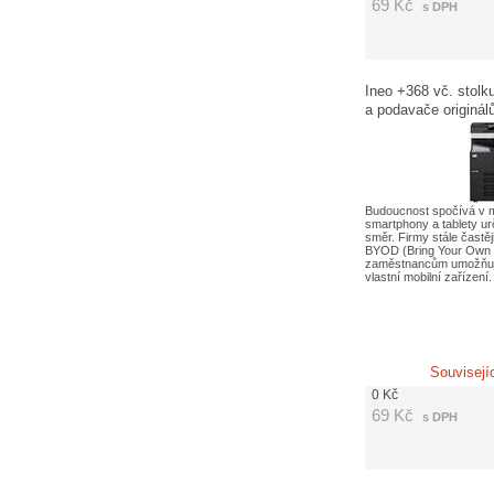
69
Kč
s DPH
Ineo +368 vč. stolk
a podavače originál
poplatků APO 1020,
Kč)
Budoucnost spočívá v m
smartphony a tablety ur
směr. Firmy stále častěji
BYOD (Bring Your Own 
zaměstnancům umožňuje
vlastní mobilní zařízení
Souvisejí
0
Kč
69
Kč
s DPH