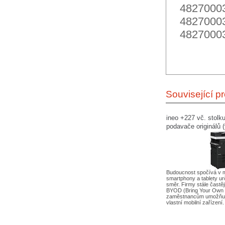
48270003
48270003
48270003
Související p
ineo +227 vč. stolku
podavače originálů 
660,- APO a 120,-S
Budoucnost spočívá v m
smartphony a tablety ur
směr. Firmy stále častěji
BYOD (Bring Your Own 
zaměstnancům umožňuje
vlastní mobilní zařízení