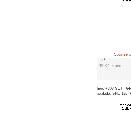
Souvisejí
0
Kč
69
Kč
s DPH
Ineo +308 SET - G
poplatků SNC 120,-
Kč)