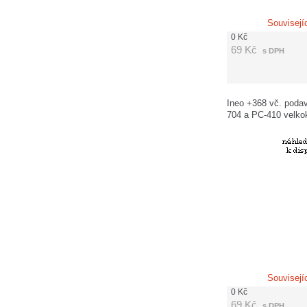
Souvisejí
0
Kč
69
Kč
s DPH
Ineo +368 vč. podav
704 a PC-410 velko
(vč. poplatků APO 
120,-Kč)
Souvisejí
0
Kč
69
Kč
s DPH