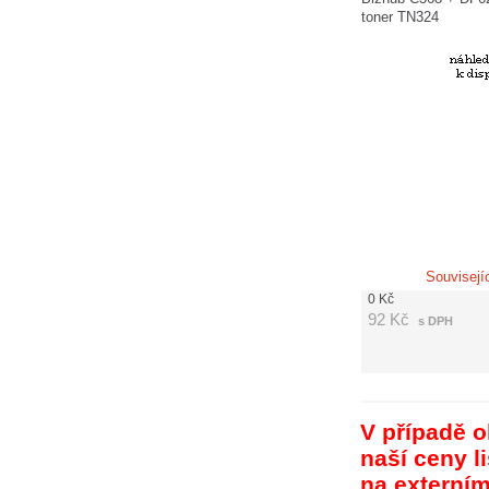
toner TN324
Souvisejí
0
Kč
92
Kč
s DPH
V případě o
naší ceny l
na externí