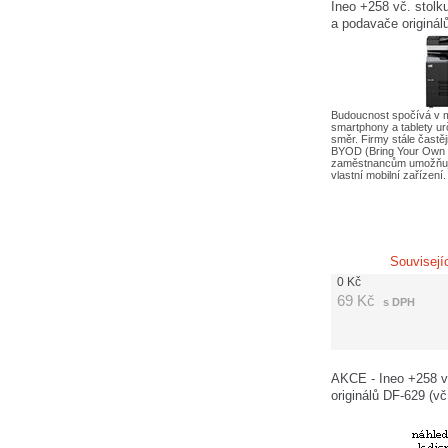
Ineo +258 vč. stolk
a podavače originál
poplatků APO 660,-
Budoucnost spočívá v m
smartphony a tablety ur
směr. Firmy stále častěji
BYOD (Bring Your Own 
zaměstnancům umožňuje
vlastní mobilní zařízení
Souvisejí
0
Kč
69
Kč
s DPH
AKCE - Ineo +258 v
originálů DF-629 (v
660,-Kč a SNC 120,