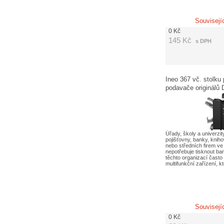
Souvisejí
0
Kč
145
Kč
s DPH
Ineo 367 vč. stolku
podavače originálů 
poplatků APO 660,-
Úřady, školy a univerzit
pojišťovny, banky, knih
nebo středních firem ve
nepotřebuje tisknout b
těchto organizací často 
multifunkční zařízení, k
Souvisejí
0
Kč