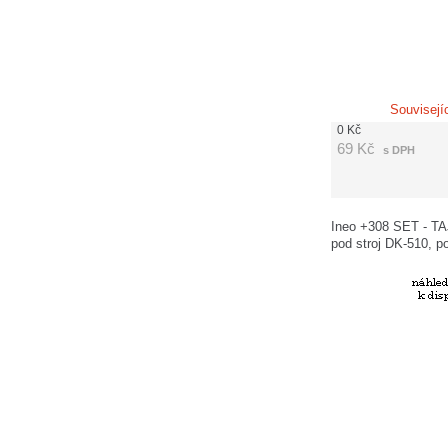
Souvisejí
0
Kč
69
Kč
s DPH
Ineo +308 SET - TA
pod stroj DK-510, p
DF-704 a finišeru F