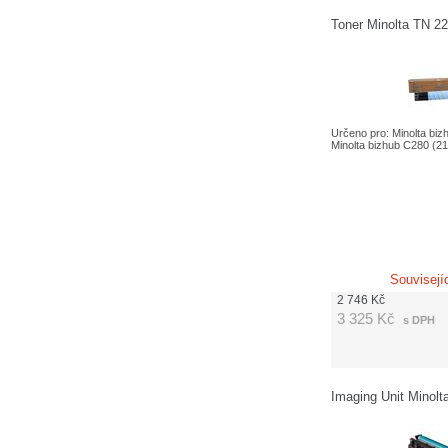
Toner Minolta TN 2
Určeno pro: Minolta biz
Minolta bizhub C280 (21 
Souvisejí
2 746
Kč
3 325
Kč
s DPH
Imaging Unit Minolt