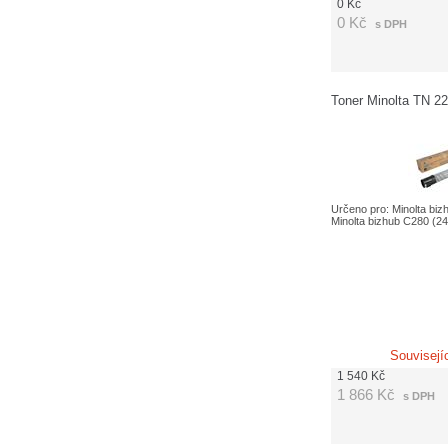
0
Kč
0
Kč
s DPH
Toner Minolta TN 22
Určeno pro: Minolta biz
Minolta bizhub C280 (24 
Souvisejí
1 540
Kč
1 866
Kč
s DPH