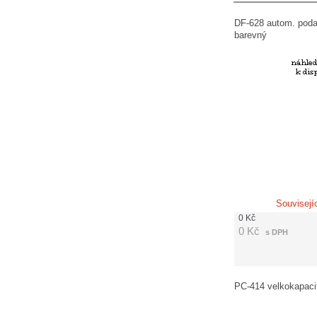
DF-628 autom. podav
barevný
Souvisejí
0
Kč
0
Kč
s DPH
PC-414 velkokapaci