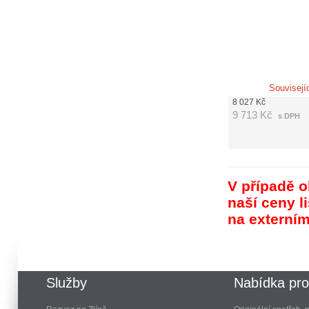
Souvisejí
8 027
Kč
9 713
Kč
s DPH
V případě o
naší ceny l
na externí
Služby
Nabídka pro