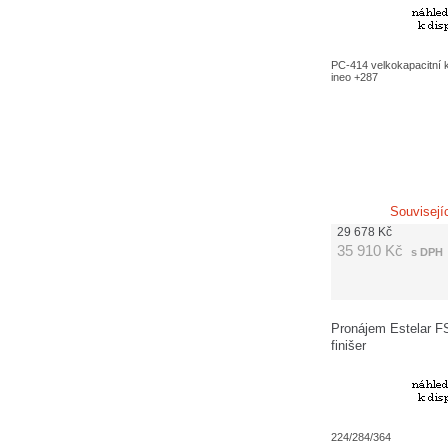
PC-414 velkokapacitní 
ineo +287
Souvisejí
29 678
Kč
35 910
Kč
s DPH
Pronájem Estelar F
finišer
224/284/364