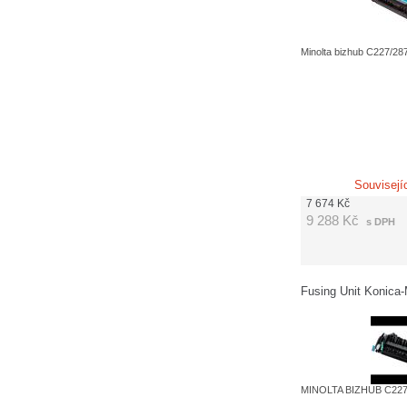
Minolta bizhub C227/28
Souvisejí
7 674
Kč
9 288
Kč
s DPH
Fusing Unit Konica
MINOLTA BIZHUB C227