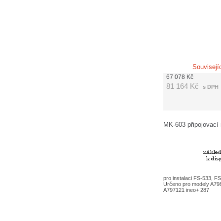
Souvisejí
67 078
Kč
81 164
Kč
s DPH
MK-603 připojovací
pro instalaci FS-533, 
Určeno pro modely A79
A797121 ineo+ 287