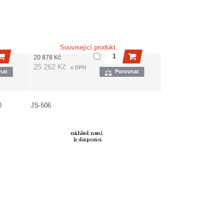
Související produkt
20 878
Kč
25 262
Kč
s DPH
nat
Porovnat
0
JS-506