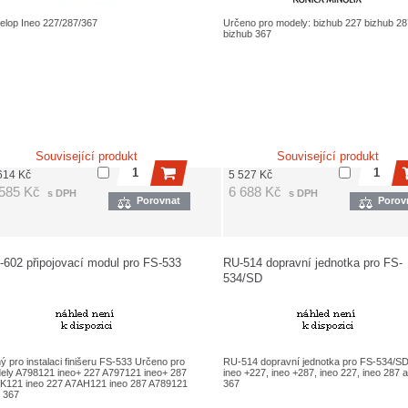
elop Ineo 227/287/367
Určeno pro modely: bizhub 227 bizhub 28
bizhub 367
Související produkt
Související produkt
614
Kč
5 527
Kč
 585
Kč
6 688
Kč
s DPH
s DPH
Porovnat
Porov
602 připojovací modul pro FS-533
RU-514 dopravní jednotka pro FS-
534/SD
ý pro instalaci finišeru FS-533 Určeno pro
RU-514 dopravní jednotka pro FS-534/SD
ely A798121 ineo+ 227 A797121 ineo+ 287
ineo +227, ineo +287, ineo 227, ineo 287 a
K121 ineo 227 A7AH121 ineo 287 A789121
367
o 367