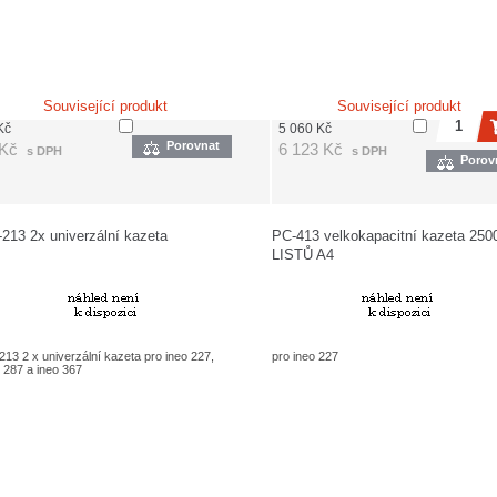
Související produkt
Související produkt
Kč
5 060
Kč
Porovnat
Kč
6 123
Kč
s DPH
s DPH
Porov
213 2x univerzální kazeta
PC-413 velkokapacitní kazeta 250
LISTŮ A4
13 2 x univerzální kazeta pro ineo 227,
pro ineo 227
 287 a ineo 367