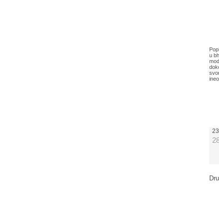
Popi
u bh
mod
dok
svo
ine
23
2
Dru