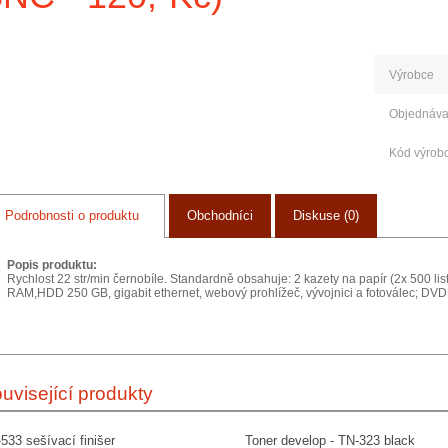
Výrobce
Objednáva
Kód výrob
Podrobnosti o produktu
Obchodníci
Diskuse (0)
Popis produktu:
Rychlost 22 str/min černobíle. Standardně obsahuje: 2 kazety na papír (2x 500 lis
RAM,HDD 250 GB, gigabit ethernet, webový prohlížeč, vývojnici a fotoválec; DV
uvisející produkty
533 sešívací finišer
Toner develop - TN-323 black