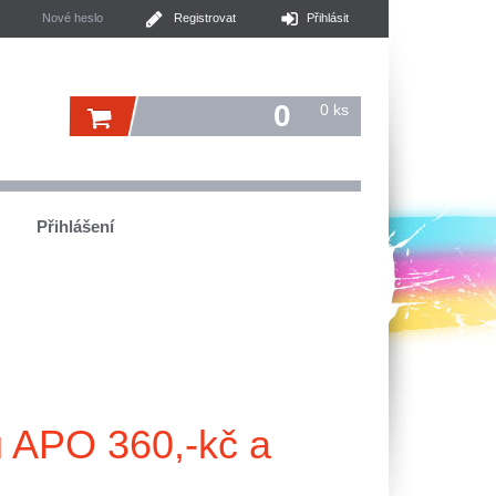
Nové heslo
Registrovat
Přihlásit
0
0
ks
Přihlášení
ů APO 360,-kč a