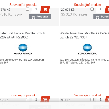
Související produkt
Související produkt
 678
Kč
29 678
Kč
5 910
Kč
35 910
Kč
s DPH
s DPH
Porovnat
Porov
nsfer unit Konica Minolta bizhub
Waste Toner box Minolta A7XWWY
7/287 (A7AHR72900)
bizhub 227/287/367
eno pro modely: bizhub 227 bizhub 287
WX-104 odpadní nádobka na toner ineo 2
hub 367
287, 367 bizhub 227, 287, 367
Související produkt
Související produkt
206
Kč
931
Kč
 459
Kč
1 126
Kč
s DPH
s DPH
Porovnat
Porov