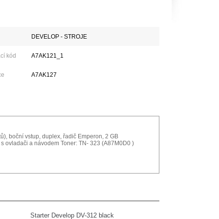
DEVELOP - STROJE
cí kód
A7AK121_1
ce
A7AK127
tů), boční vstup, duplex, řadič Emperon, 2 GB
D s ovladači a návodem Toner: TN- 323 (A87M0D0 )
Starter Develop DV-312 black