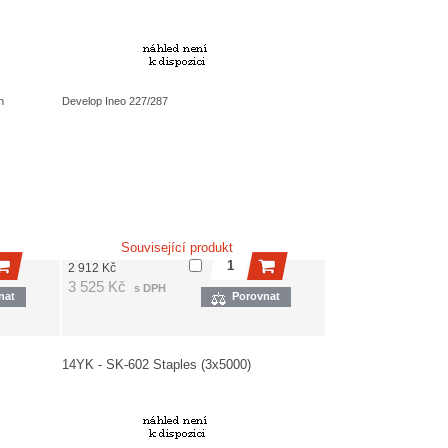
n
Develop Ineo 227/287
Související produkt
2 912
Kč
3 525
Kč
s DPH
nat
Porovnat
14YK - SK-602 Staples (3x5000)