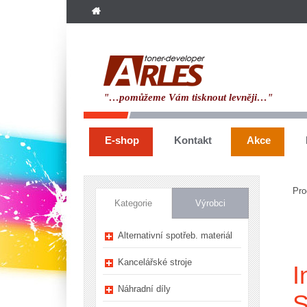
"…pomůžeme Vám tisknout levněji…"
E-shop
Kontakt
Akce
Pro
Kategorie
Výrobci
Alternativní spotřeb. materiál
Kancelářské stroje
I
Náhradní díly
S