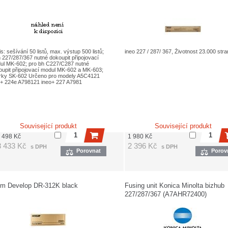
s: sešívání 50 listů, max. výstup 500 listů;
ineo 227 / 287/ 367, Životnost 23.000 stra
 227/287/367 nutné dokoupit připojovací
ul MK-602; pro bh C227/C287 nutné
oupit připojovací modul MK-602 a MK-603;
rky SK-602 Určeno pro modely A5C4121
o+ 224e A798121 ineo+ 227 A7981
Související produkt
Související produkt
 498
Kč
1 980
Kč
8 433
Kč
2 396
Kč
s DPH
s DPH
Porovnat
Porov
m Develop DR-312K black
Fusing unit Konica Minolta bizhub
227/287/367 (A7AHR72400)