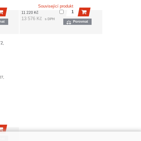
Související produkt
11 220
Kč
13 576
Kč
s DPH
nat
Porovnat
2,
27,
nat