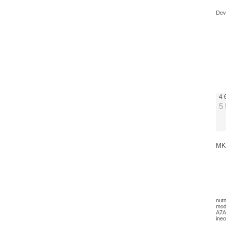
Dev
4 
5
MK-
nutn
mod
A7A
ine