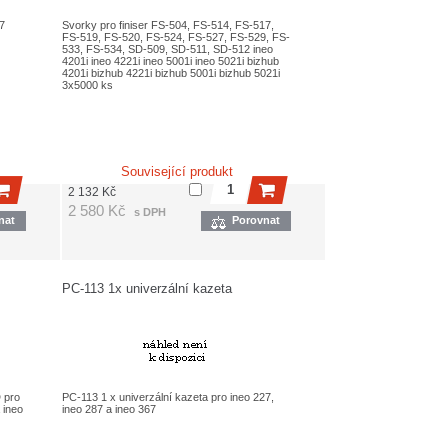
7
Svorky pro finiser FS-504, FS-514, FS-517,
FS-519, FS-520, FS-524, FS-527, FS-529, FS-
533, FS-534, SD-509, SD-511, SD-512 ineo
4201i ineo 4221i ineo 5001i ineo 5021i bizhub
4201i bizhub 4221i bizhub 5001i bizhub 5021i
3x5000 ks
Související produkt
2 132
Kč
2 580
Kč
s DPH
nat
Porovnat
PC-113 1x univerzální kazeta
 pro
PC-113 1 x univerzální kazeta pro ineo 227,
 ineo
ineo 287 a ineo 367