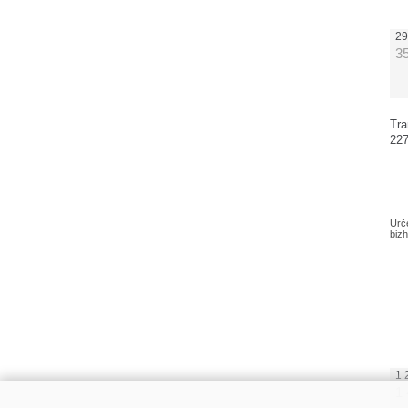
29
3
Tra
22
Urč
biz
1 
1