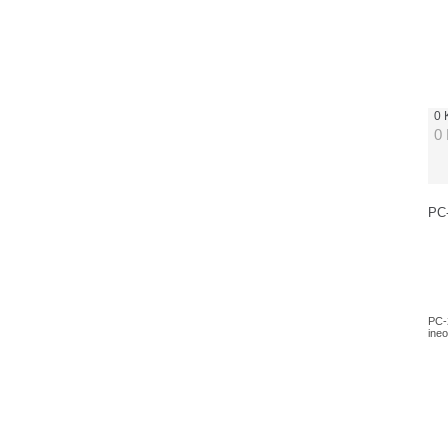
0
0
PC-
PC-2
ineo