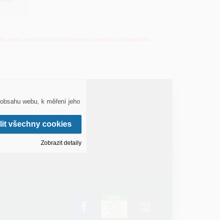
lišit, proto prosím před objednávkou produktu dostupného
O nás
 obsahu webu, k měření jeho
Základní údaje
Kontakt
lit všechny cookies
Nastavení cookie
Zobrazit detaily