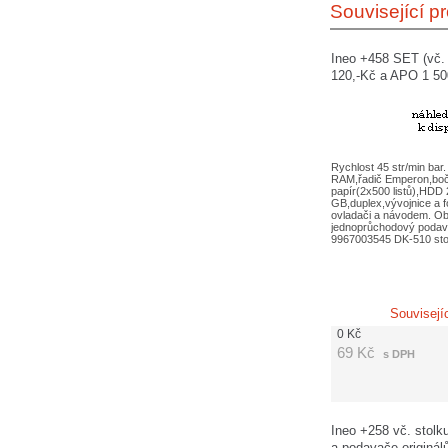
Související p
Ineo +458 SET (vč.
120,-Kč a APO 1 50
Rychlost 45 str/min bar.
RAM,řadič Emperon,bočn
papír(2x500 listů),HDD
GB,duplex,vývojnice a 
ovladači a návodem. O
jednoprůchodový poda
9967003545 DK-510 stol
Souvisejí
0
Kč
69
Kč
s DPH
Ineo +258 vč. stolk
a podavače originál