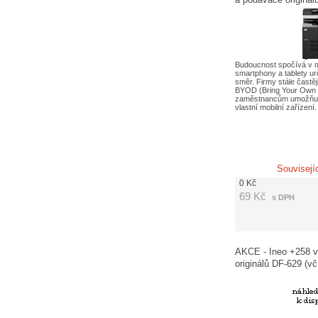
poplatků APO 660,-
Budoucnost spočívá v m
smartphony a tablety ur
směr. Firmy stále častěji
BYOD (Bring Your Own 
zaměstnancům umožňuje
vlastní mobilní zařízení
Souvisejí
0
Kč
69
Kč
s DPH
AKCE - Ineo +258 v
originálů DF-629 (v
660,-Kč a SNC 120,