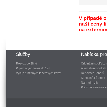
V případě o
naší ceny l
na externí
Služby
Nabídka pro
Rozvoz po Zlíně
Originální spotřeb. 
Příjem objednávek do 17h
Alternativní spotřeb.
Výkup prázdných tonerových kazet
Renovace Tonerů
Kancelářské stroje
Náhradní díly
Prázdné tonerové k