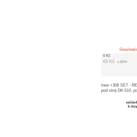
Souvisejí
0
Kč
69
Kč
s DPH
Ineo +308 SET - RE
pod stroj DK-510, p
DF-629 a oddělovací