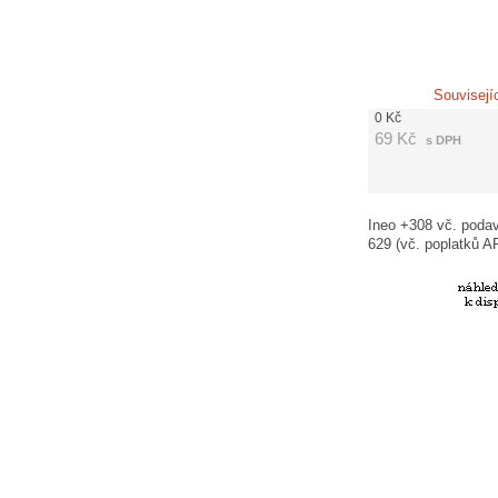
Souvisejí
0
Kč
69
Kč
s DPH
Ineo +308 vč. podav
629 (vč. poplatků 
120,-Kč)