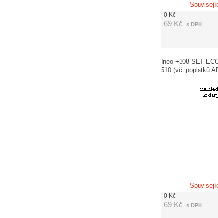
Souvisejí
0
Kč
69
Kč
s DPH
Ineo +308 SET ECO
510 (vč. poplatků 
120,-Kč)
Souvisejí
0
Kč
69
Kč
s DPH